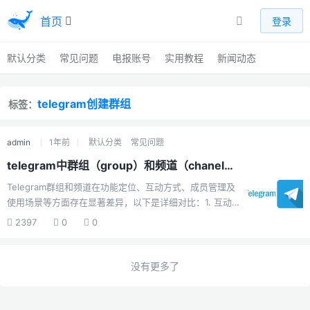
首页
登录
默认分类
常见问题
电报账号
实用教程
新闻动态
telegram创建群组
标签：
admin
1年前
默认分类
常见问题
telegram中群组（group）和频道（chanel）有什么区别？
Telegram群组和频道在功能定位、互动方式、成员管理及
使用场景等方面存在显著差异，以下是详细对比：1. 互动
性群组：支持双向交流，所有成员均可发送消息、分享文
2397
0
0
件、回复他人内容，形成动态讨论环境。例如，成员可以
发起投票、协作处理项目或进行实时对话。频道：仅限单
向广播，只有管理员或授权用户可发布内容，订阅者仅能
没有更多了
接收信息，无法直接回复或互动（部分情况下可通过机器
人实现有限反馈）。消息以频道名称签名，而非管理员个
人账号。2. 成员规模与权限群组：成员上限：普通群组最