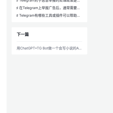
♯ Telegram对于恶意举报的处理政策是什么？
♯ 在Telegram上举报广告后，通常需要等待多久才能得到官方的反馈？
♯ Telegram有哪些工具或插件可以帮助管理员减少群组或频道内的广告干扰？
下一篇
用ChatGPT+TG Bot做一个会写小说的AI助手