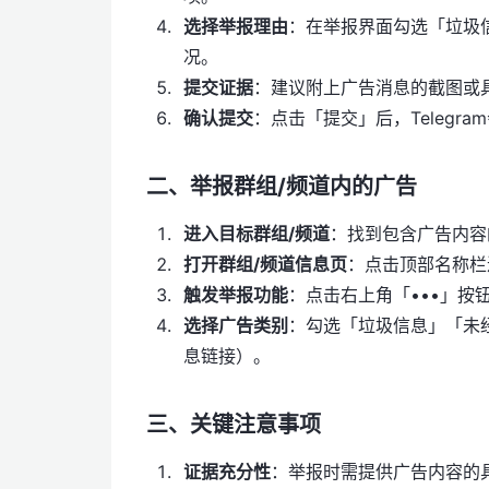
选择举报理由
：在举报界面勾选「垃圾
况。
提交证据
：建议附上广告消息的截图或
确认提交
：点击「提交」后，Telegr
二、举报群组/频道内的广告
进入目标群组/频道
：找到包含广告内容
打开群组/频道信息页
：点击顶部名称栏
触发举报功能
：点击右上角「•••」按
选择广告类别
：勾选「垃圾信息」「未
息链接）。
三、关键注意事项
证据充分性
：举报时需提供广告内容的