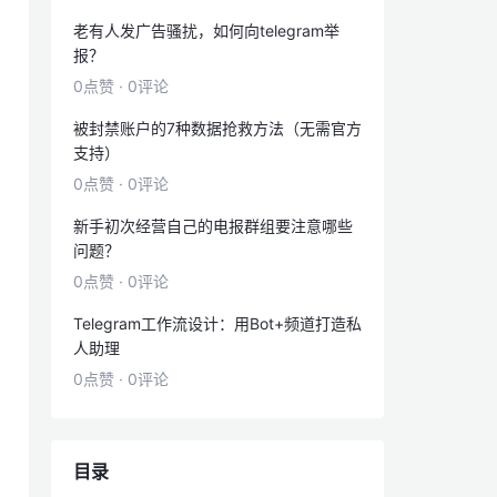
老有人发广告骚扰，如何向telegram举
报？
0点赞
·
0评论
被封禁账户的7种数据抢救方法（无需官方
支持）
0点赞
·
0评论
新手初次经营自己的电报群组要注意哪些
问题？
0点赞
·
0评论
Telegram工作流设计：用Bot+频道打造私
人助理
0点赞
·
0评论
目录