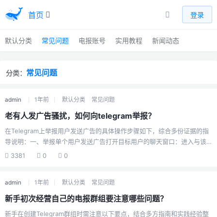
首页
登录
默认分类
常见问题
电报账号
实用教程
新闻动态
常见问题
分类：
admin
1年前
默认分类
常见问题
老有人发广告骚扰，如何向telegram举报？
在Telegram上举报用户发送广告的具体操作步骤如下，综合多份证据的指
导说明：一、举报单个用户发送广告打开目标用户的聊天窗口：进入与该
用户的私聊界面或群组中找到其发送的广告消息。访问用户资料页：点击
3381
0
0
对方的头像或用户名，进入其个人资料页面。点击三点菜单：在资料页右
上角选择「•••」按钮，在弹出的菜单中选择「举报」或「举报并封锁」选
admin
1年前
默认分类
常见问题
项。选择举报理由：在举报界面勾选「垃圾信息」「广告」或「其他」类
别，并可附加文字说明具体违规情况。提交证据：建议附上广告消息的截
新手初次经营自己的电报群组要注意哪些问题？
图或具体内容描述，以帮助审核团队快速判断。确认提交：点击「提交」
新手在创建Telegram群组时需注意以下要点，结合多方指南和实践经验整
后，Telegram会将该举报转交至审核团队处理。二、举报群组/频道内...