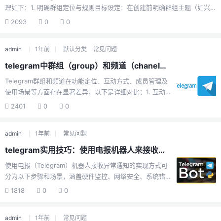
理如下：1. 明确群组定位与规则目标设定：在创建前明确群组主题（如兴
趣交流、工作协作等），并在群描述中清晰说明，避免成员混淆。制定群
2093
0
0
规：提前规定禁止行为（如广告、辱骂、政治讨论等），并通过置顶消息
或群公告公示规则，便于成员遵守。2. 合理配置群组权限隐私设置：根据
admin
1年前
默认分类
常见问题
需求选择公开群组（允许通过搜索加入）或私密群组（需邀请链接或管理
员批准）。管理员权限：分配信任的成员为管理员，设置其权限范围（如
telegram中群组（group）和频道（chanel）有什么区别？
审核成员、删除消息、修改群信息等），减轻群主管理压力。成员权限控
Telegram群组和频道在功能定位、互动方式、成员管理及
制：限制普通成员的操作（如禁止发送媒体文件、限制邀请权限），防止
使用场景等方面存在显著差异，以下是详细对比：1. 互动
信...
性群组：支持双向交流，所有成员均可发送消息、分享文
2401
0
0
件、回复他人内容，形成动态讨论环境。例如，成员可以
发起投票、协作处理项目或进行实时对话。频道：仅限单
admin
1年前
常见问题
向广播，只有管理员或授权用户可发布内容，订阅者仅能
接收信息，无法直接回复或互动（部分情况下可通过机器
telegram实用技巧：使用电报机器人来接收各类通知！
人实现有限反馈）。消息以频道名称签名，而非管理员个
使用电报（Telegram）机器人接收异常通知的实现方式可
人账号。2. 成员规模与权限群组：成员上限：普通群组最
分为以下步骤和场景，涵盖硬件监控、网络安全、系统错
初支持200人，升级为“超级群组”后可容纳20万成员。权限
误处理等多种应用：1. 创建电报机器人核心步骤：通过
控制：管理员可设置成员发言权限（如限制发送消息或媒
1818
0
0
Telegram的BotFather创建机器人，获取唯一API令牌
体）、邀请规则，并任...
（Token）。此令牌用于调用Telegram Bot API，实现消
admin
1年前
常见问题
息发送和接收功能。扩展功能：可配置机器人响应特定命