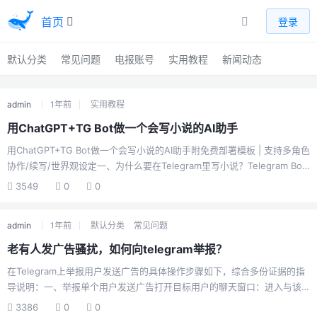
首页
登录
默认分类
常见问题
电报账号
实用教程
新闻动态
admin
1年前
实用教程
用ChatGPT+TG Bot做一个会写小说的AI助手
用ChatGPT+TG Bot做一个会写小说的AI助手附免费部署模板 | 支持多角色
协作/续写/世界观设定一、为什么要在Telegram里写小说？Telegram Bot
作为创作工具具有独特优势：✅ 即时灵感捕捉：随时用文字/语音记录灵感
3549
0
0
片段✅ 沉浸式创作环境：无广告干扰的纯净写作空间✅ 多设备同步：手机
记录灵感 → 电脑端深度编辑✅ 社群协作：通过群组功能实现多人共创案例
admin
1年前
默认分类
常见问题
展示：@NovelAI_Bot：根据故事梗概自动生成3种不同风格的开篇
@PlotWizardBot：用「三幕剧结构」智能优化剧情节奏@CoWriteBot：多
老有人发广告骚扰，如何向telegram举报？
人接力创作（每位作者续写300字）二、系统架构设计grap...
在Telegram上举报用户发送广告的具体操作步骤如下，综合多份证据的指
导说明：一、举报单个用户发送广告打开目标用户的聊天窗口：进入与该
用户的私聊界面或群组中找到其发送的广告消息。访问用户资料页：点击
3386
0
0