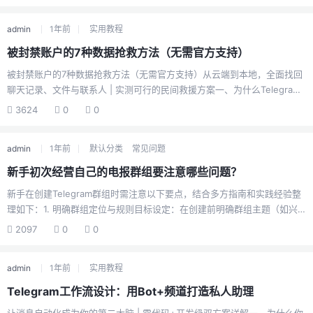
对方的头像或用户名，进入其个人资料页面。点击三点菜单：在资料页右
上角选择「•••」按钮，在弹出的菜单中选择「举报」或「举报并封锁」选
admin
1年前
实用教程
项。选择举报理由：在举报界面勾选「垃圾信息」「广告」或「其他」类
别，并可附加文字说明具体违规情况。提交证据：建议附上广告消息的截
被封禁账户的7种数据抢救方法（无需官方支持）
图或具体内容描述，以帮助审核团队快速判断。确认提交：点击「提交」
被封禁账户的7种数据抢救方法（无需官方支持）从云端到本地，全面找回
后，Telegram会将该举报转交至审核团队处理。二、举报群组/频道内...
聊天记录、文件与联系人 | 实测可行的民间救援方案一、为什么Telegram
账户会被封禁？在部署抢救方案前，需先了解封禁机制：1. 常见封禁原因
3624
0
0
大规模自动私信（被判定为垃圾信息）传播违规内容（版权材料/非法交易/
极端言论）高频API调用（机器人未遵守速率限制）异常登录行为（多国IP
admin
1年前
默认分类
常见问题
频繁切换触发风控）2. 封禁后的数据存留窗口期聊天记录：云端保存至多
48小时（官方未公开确认）媒体文件：已发送到频道/群组的文件永久可访
新手初次经营自己的电报群组要注意哪些问题？
问联系人列表：需提前开启“同步通讯录”功能二、数据抢救黄金法则⚠️ 立
新手在创建Telegram群组时需注意以下要点，结合多方指南和实践经验整
刻执行以下操作以增加成功率：停止登录尝试...
理如下：1. 明确群组定位与规则目标设定：在创建前明确群组主题（如兴
趣交流、工作协作等），并在群描述中清晰说明，避免成员混淆。制定群
2097
0
0
规：提前规定禁止行为（如广告、辱骂、政治讨论等），并通过置顶消息
或群公告公示规则，便于成员遵守。2. 合理配置群组权限隐私设置：根据
admin
1年前
实用教程
需求选择公开群组（允许通过搜索加入）或私密群组（需邀请链接或管理
员批准）。管理员权限：分配信任的成员为管理员，设置其权限范围（如
Telegram工作流设计：用Bot+频道打造私人助理
审核成员、删除消息、修改群信息等），减轻群主管理压力。成员权限控